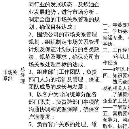
同行业的发展状态，及炼油企
业发展趋势，进行市场分析，
制定全面的市场关系管理的规
一、年龄要求
划，确保目标达成；
二、学历要
2、围绕公司的市场关系管理
储运专业、
规划，组织制定市场关系管理
学历。
计划及保证计划执行的各类政
三、工作经
策、规范及要求，确保公司市
——5年以
作经验
场关系处理目标的达成。
——8年以
总
3、组建部门工作团队，负责
市场关
经
四、知识要
系部
部门人员的培训及管理，保证
理
——熟悉全
团队成员的成长与发展；
易的相关人
4、以客户为导向统筹分配各
——了解原
企业的工艺
部门职责，负责跨部门事项的
——了解政
沟通协调和资源保障，确保客
五、素质要
户满意度；
领导力、沟
5、负责客户关系的处理、维
敬业、执行