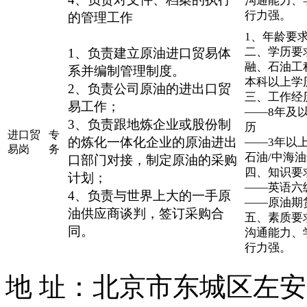
沟通能力、
行力强。
的管理工作
1、年龄要求
二、学历要
1、负责建立原油进口贸易体
融、石油工
系并编制管理制度。
本科以上学
2、负责公司原油的进出口贸
三、工作经
易工作；
——8年及
3、负责跟地炼企业或股份制
历
进口贸
专
的炼化一体化企业的原油进出
——3年以上
易岗
务
石油/中海
口部门对接，制定原油的采购
四、知识要
计划；
——英语六
4、负责与世界上大的一手原
——原油期
油供应商谈判，签订采购合
五、素质要
同。
沟通能力、
行力强。
地 址：北京市东城区左安