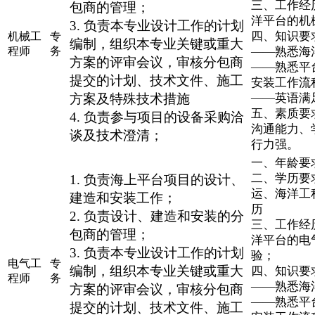
三、工作经
包商的管理；
洋平台的机
3. 负责本专业设计工作的计划
四、知识要
机械工
专
编制，组织本专业关键或重大
程师
务
——熟悉海
方案的评审会议，审核分包商
——熟悉平
提交的计划、技术文件、施工
安装工作流
方案及特殊技术措施
——英语满
五、素质要
4. 负责参与项目的设备采购洽
沟通能力、
谈及技术澄清；
行力强。
一、年龄要求
二、学历要
1. 负责海上平台项目的设计、
运、海洋工
建造和安装工作；
历
2. 负责设计、建造和安装的分
三、工作经
包商的管理；
洋平台的电
3. 负责本专业设计工作的计划
验；
电气工
专
编制，组织本专业关键或重大
四、知识要
程师
务
——熟悉海
方案的评审会议，审核分包商
——熟悉平
提交的计划、技术文件、施工