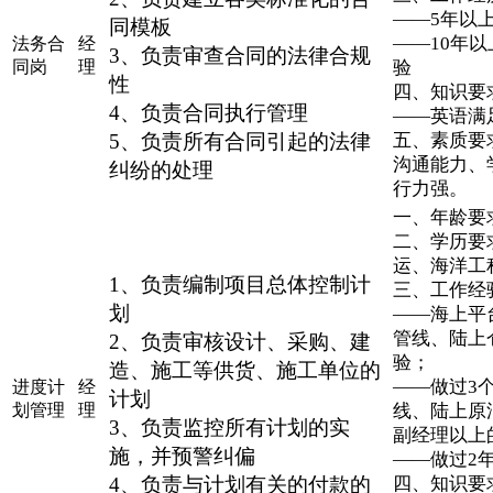
——5年以
同模板
——10年
法务合
经
3、负责审查合同的法律合规
同岗
理
验
性
四、知识要
4、负责合同执行管理
——英语满
5、负责所有合同引起的法律
五、素质要
沟通能力、
纠纷的处理
行力强。
一、年龄要求
二、学历要
运、海洋工
1、负责编制项目总体控制计
三、工作经
划
——海上平
管线、陆上
2、负责审核设计、采购、建
验；
造、施工等供货、施工单位的
——做过3
进度计
经
计划
划管理
理
线、陆上原
3、负责监控所有计划的实
副经理以上
施，并预警纠偏
——做过2
4、负责与计划有关的付款的
四、知识要