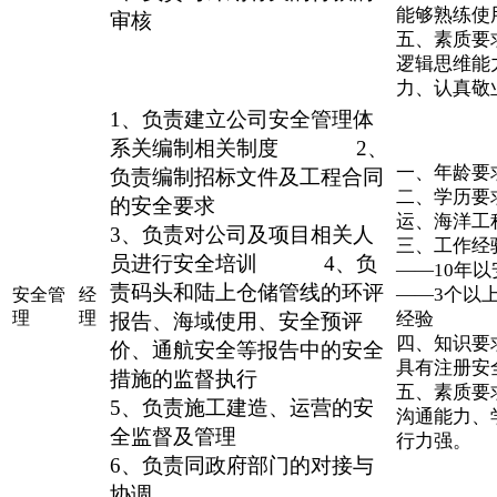
能够熟练使用
审核
五、素质要
逻辑思维能
力、认真敬
1、负责建立公司安全管理体
系关编制相关制度 2、
一、年龄要求
负责编制招标文件及工程合同
二、学历要
的安全要求
运、海洋工
3、负责对公司及项目相关人
三、工作经
员进行安全培训 4、负
——10年
责码头和陆上仓储管线的环评
——3个以
安全管
经
理
理
经验
报告、海域使用、安全预评
四、知识要
价、通航安全等报告中的安全
具有注册安
措施的监督执行
五、素质要
5、负责施工建造、运营的安
沟通能力、
全监督及管理
行力强。
6、负责同政府部门的对接与
协调