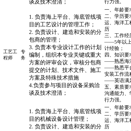
谈及技术澄清；
行力强。
一、年龄要求
二、学历要
1. 负责海上平台、海底管线项
运、海洋工
目的工艺设计的管理工作；
历
2. 负责设计、建造和安装的分
三、工作经
包商的管理；
——5年以
3. 负责本专业设计工作的计划
计经验；
工艺工
专
编制，组织本专业关键或重大
四、知识要
程师
务
——熟悉海
方案的评审会议，审核分包商
——熟悉平
提交的计划、技术文件、施工
安装工作流
方案及特殊技术措施
——英语满
4.负责参与项目的设备采购洽
五、素质要
谈及技术澄清；
沟通能力、
行力强。
一、年龄要求
1. 负责海上平台、海底管线项
二、学历要
目的机械设备设计管理；
运、海洋工
2. 负责设计、建造和安装的分
历