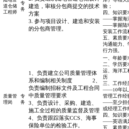
专
建造，审核分包商提交的技术
道仓储
务
工程师
四、知识要
方案
——掌握海
3. 参与项目设计、建造和安装
——掌握陆
的分包商管理。
安装工作流
五、素质要
沟通能力、
行力强。
一、年龄要求
二、学历要
运、海洋工
1、负责建立公司质量管理体
历
系和编制相关制度 2、
三、工作经
负责编制招标文件及工程合同
——10年
中质量管理要求
管理工作经
质量管
专
理岗
务
——至少担
3、负责设计、采购、建造、
或经理工作
施工全过程的质量监督及管理
四、知识要
4、负责跟踪落实CCS、海事
——英语满
保险单位的检验工作。
五、素质要