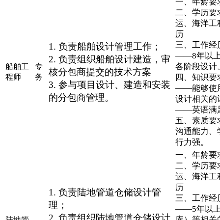
一、年龄要求
二、学历要
运、海洋工
历
三、工作经
1. 负责船舶设计管理工作；
——8年以
2. 负责组织船舶设计建造，审
各阶段设计
船舶工
专
核分包商提交的技术方案
程师
务
四、知识要
3. 参与项目设计、建造和安装
——能够使
的分包商管理。
设计相关的
——英语满
五、素质要
沟通能力、
行力强。
一、年龄要求
二、学历要
运、海洋工
历
1. 负责陆地管道仓储设计管
三、工作经
理；
——5年以
2. 负责组织陆地管道仓储设计
库）等相关
陆地管