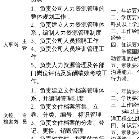
1、负责公司人力资源管理的
一、年龄要求
整体规划工作，
二、学历要
2、负责建立人力资源管理体
科及以上学
三、工作经
系，编制人力资源管理制度
经验；
3、负责公司人员招聘工作
主
人事岗
四、知识要
管
4、负责公司人员培训管理工
——掌握国
作
动管理的法
5、负责人力资源管理及各部
五、素质要
沟通能力、
门岗位评估及薪酬绩效考核工
行力强。
作。
1、负责建立文件档案管理体
一、年龄要求
系，并编制管理制度
二、学历要
三、工作经
2、负责文件档案筹集、立
——5年以
卷、分类、编号、标识管理
文控、
专
洋工程企业
档案岗
员
3、负责文件档案的分发、登
四、知识要
记、更换、销毁管理
五、素质要
4、负责对文件、档案的执行