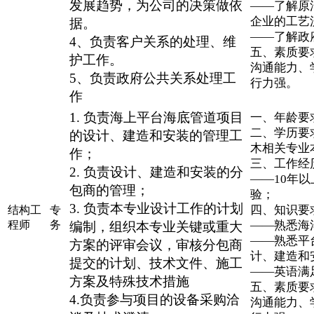
发展趋势，为公司的决策做依
——了解原
企业的工艺
据。
——了解政
4、负责客户关系的处理、维
五、素质要
护工作。
沟通能力、
5、负责政府公共关系处理工
行力强。
作
1. 负责海上平台海底管道项目
一、年龄要求
二、学历要
的设计、建造和安装的管理工
木相关专业
作；
三、工作经
2. 负责设计、建造和安装的分
——10年
包商的管理；
验；
3. 负责本专业设计工作的计划
四、知识要
结构工
专
程师
务
——熟悉海
编制，组织本专业关键或重大
——熟悉平
方案的评审会议，审核分包商
计、建造和
提交的计划、技术文件、施工
——英语满
方案及特殊技术措施
五、素质要
4.负责参与项目的设备采购洽
沟通能力、