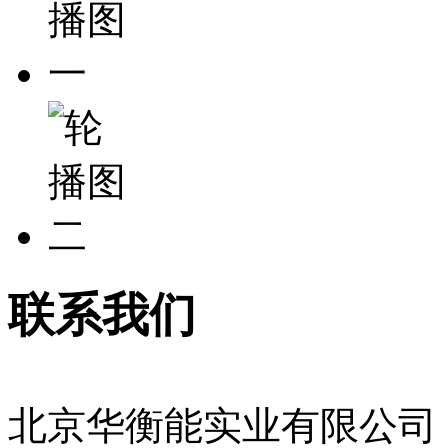
联系我们
北京华衡能实业有限公司