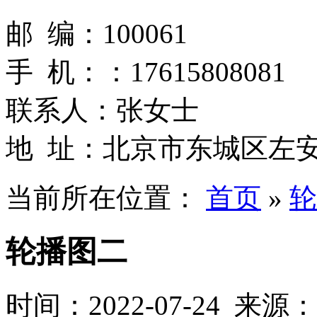
邮 编：100061
手 机：：17615808081
联系人：张女士
地 址：北京市东城区左安
当前所在位置：
首页
»
轮
轮播图二
时间：2022-07-24 